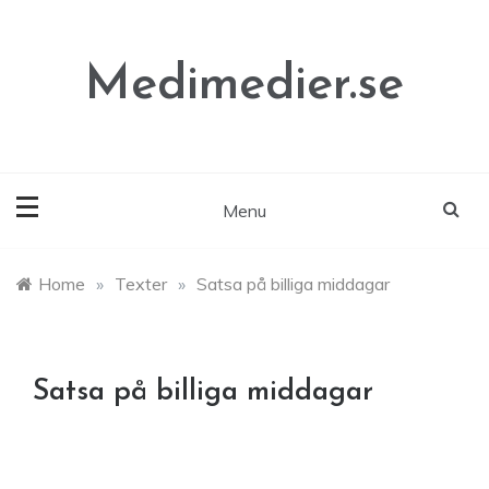
Skip
to
content
Medimedier.se
Menu
Home
»
Texter
»
Satsa på billiga middagar
Satsa på billiga middagar