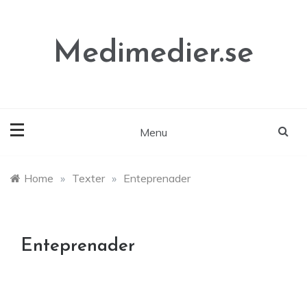
Skip
to
content
Medimedier.se
Menu
Home
»
Texter
»
Enteprenader
Enteprenader