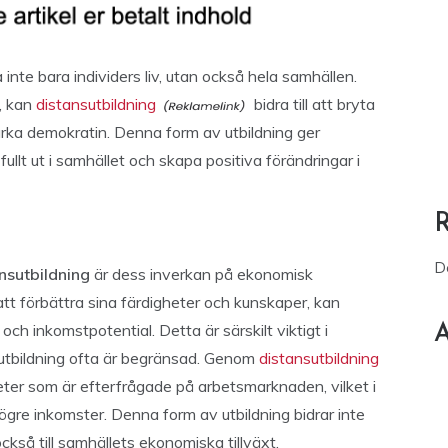
 inte bara individers liv, utan också hela samhällen.
a, kan
distansutbildning
bidra till att bryta
tärka demokratin. Denna form av utbildning ger
ullt ut i samhället och skapa positiva förändringar i
D
nsutbildning
är dess inverkan på ekonomisk
tt förbättra sina färdigheter och kunskaper, kan
ch inkomstpotential. Detta är särskilt viktigt i
A
ell utbildning ofta är begränsad. Genom
distansutbildning
heter som är efterfrågade på arbetsmarknaden, vilket i
 högre inkomster. Denna form av utbildning bidrar inte
ckså till samhällets ekonomiska tillväxt.