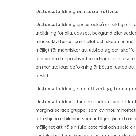
Distansutbildning och social rättvisa
Distansutbildning
spelar också en viktig roll i 
utbildning för alla, oavsett bakgrund eller socio
minska klyftorna i samhället och skapa en mer 
möjligt för människor att utbilda sig och skaff
och arbeta för positiva förändringar i sina sam
en mer utbildad befolkning är bättre rustad att 
beslut.
Distansutbildning som ett verktyg för emp
Distansutbildning
fungerar också som ett kraf
marginaliserade grupper som kvinnor, minorit
att erbjuda utbildning som är tillgänglig och a
möjlighet att nå sin fulla potential och spela en
fördelaktigt för individerna själva, utan också