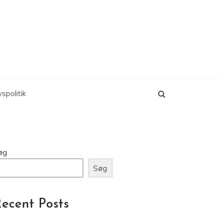
vspolitik
øg
Søg
ecent Posts