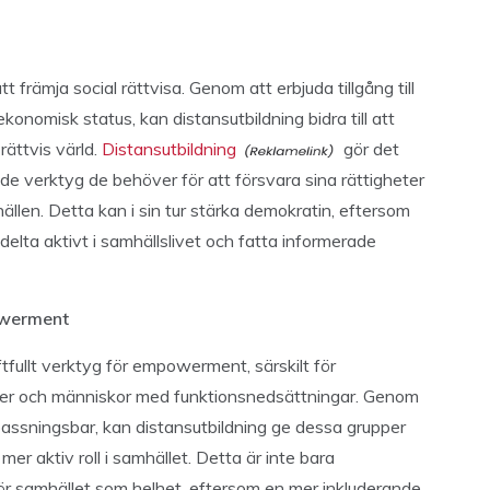
att främja social rättvisa. Genom att erbjuda tillgång till
ekonomisk status, kan distansutbildning bidra till att
rättvis värld.
Distansutbildning
gör det
a de verktyg de behöver för att försvara sina rättigheter
hällen. Detta kan i sin tur stärka demokratin, eftersom
delta aktivt i samhällslivet och fatta informerade
owerment
tfullt verktyg för empowerment, särskilt för
eter och människor med funktionsnedsättningar. Genom
npassningsbar, kan distansutbildning ge dessa grupper
 mer aktiv roll i samhället. Detta är inte bara
 för samhället som helhet, eftersom en mer inkluderande