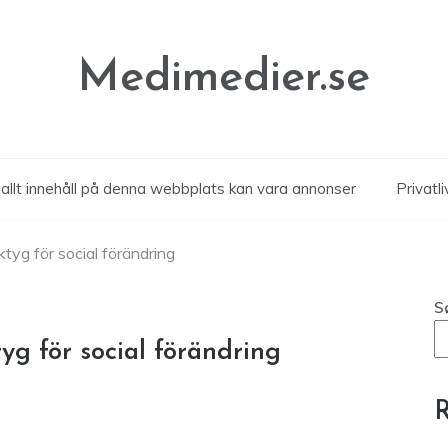
Medimedier.se
allt innehåll på denna webbplats kan vara annonser
Privatli
ktyg för social förändring
S
yg för social förändring
R