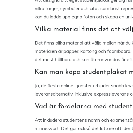
Att designa ditt eget studentplakat ger dig full
vilka färger, symboler och citat som bäst repr
kan du ladda upp egna foton och skapa en uni
Vilka material finns det att vä
Det finns olika material att välja mellan när du
materialen är papper, kartong och foamboard. P
det mest hållbara och kan återanvändas år efte
Kan man köpa studentplakat m
Ja, de flesta online-tjänster erbjuder snabb le
leveransalternativ, inklusive expressleverans
Vad är fördelarna med studen
Att inkludera studentens namn och examensår 
minnesvärt. Det gör också det lättare att ide