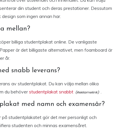
 kontroll över utseendet och innehållet. Du kan välja
esenterar din student och deras prestationer. Dessutom
k design som ingen annan har.
lja mellan?
 köper billiga studentplakat online. De vanligaste
apper är det billigaste alternativet, men foamboard är
r år.
ed snabb leverans?
verans av studentplakat. Du kan välja mellan olika
 om du behöver
studentplakat snabbt
.
tplakat med namn och examensår?
på studentplakatet gör det mer personligt och
ntifiera studenten och minnas examensåret.