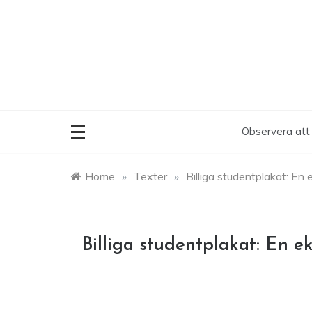
Skip
to
content
Observera att 
Home
»
Texter
»
Billiga studentplakat: En
Billiga studentplakat: En e