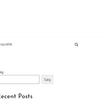
vspolitik
øg
Søg
ecent Posts